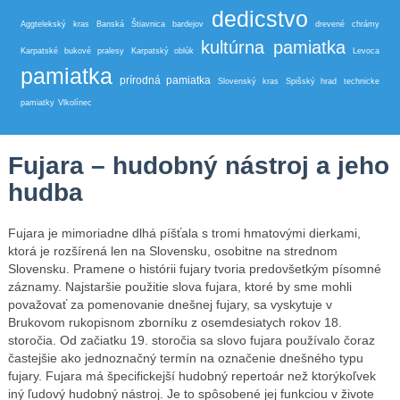
dedicstvo
Aggtelekský kras
Banská Štiavnica
bardejov
drevené chrámy
kultúrna pamiatka
Karpatské bukové pralesy
Karpatský oblúk
Levoca
pamiatka
prírodná pamiatka
Slovenský kras
Spišský hrad
technicke
pamiatky
Vlkolínec
Fujara – hudobný nástroj a jeho
hudba
Fujara je mimoriadne dlhá píšťala s tromi hmatovými dierkami,
ktorá je rozšírená len na Slovensku, osobitne na strednom
Slovensku. Pramene o histórii fujary tvoria predovšetkým písomné
záznamy. Najstaršie použitie slova fujara, ktoré by sme mohli
považovať za pomenovanie dnešnej fujary, sa vyskytuje v
Brukovom rukopisnom zborníku z osemdesiatych rokov 18.
storočia. Od začiatku 19. storočia sa slovo fujara používalo čoraz
častejšie ako jednoznačný termín na označenie dnešného typu
fujary. Fujara má špecifickejší hudobný repertoár než ktorýkoľvek
iný ľudový hudobný nástroj. Je to spôsobené jej funkciou v živote