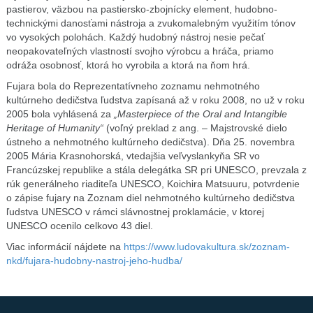
pastierov, väzbou na pastiersko-zbojnícky element, hudobno-
technickými danosťami nástroja a zvukomalebným využitím tónov
vo vysokých polohách. Každý hudobný nástroj nesie pečať
neopakovateľných vlastností svojho výrobcu a hráča, priamo
odráža osobnosť, ktorá ho vyrobila a ktorá na ňom hrá.
Fujara bola do Reprezentatívneho zoznamu nehmotného
kultúrneho dedičstva ľudstva zapísaná až v roku 2008, no už v roku
2005 bola vyhlásená za
„Masterpiece of the Oral and Intangible
Heritage of Humanity“
(voľný preklad z ang. – Majstrovské dielo
ústneho a nehmotného kultúrneho dedičstva). Dňa 25. novembra
2005 Mária Krasnohorská, vtedajšia veľvyslankyňa SR vo
Francúzskej republike a stála delegátka SR pri UNESCO, prevzala z
rúk generálneho riaditeľa UNESCO, Koichira Matsuuru, potvrdenie
o zápise fujary na Zoznam diel nehmotného kultúrneho dedičstva
ľudstva UNESCO v rámci slávnostnej proklamácie, v ktorej
UNESCO ocenilo celkovo 43 diel.
Viac informácií nájdete na
https://www.ludovakultura.sk/zoznam-
nkd/fujara-hudobny-nastroj-jeho-hudba/