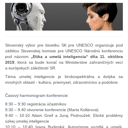
Slovenský výbor pre bioetiku SK pre UNESCO organizuje pod
záštitou Slovenskej komisie pre UNESCO Národnú konferenciu
pod názvom
„Etika a umelá inteligencia“ dňa 11. októbra
2019
, ktorá sa bude konať na Ministerstve zahraničných vecí
a európskych záležitostí SR.
Téma umelej inteligencie je širokospektrálna a dotýka sa
mnohých oblastí - kultúra, priemysel, zdravotníctvo a podobne.
Časový harmonogram konferencie:
8:30 – 9:30 registrácia účastníkov
9:30 – 9:40 otvorenie konferencie (Marta Kollárová)
9:40 – 10:10 Adam Greif a Juraj Podroužek: Etické problémy
úzkej umelej inteligencie
10:10 – 10:40 Ivana Budinská: Autonómne vozidlá a umelá