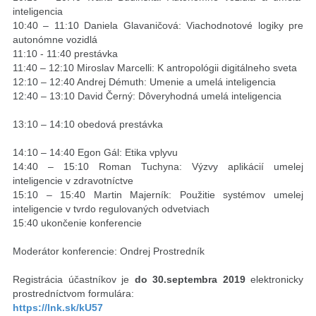
inteligencia
10:40 – 11:10 Daniela Glavaničová: Viachodnotové logiky pre
autonómne vozidlá
11:10 - 11:40 prestávka
11:40 – 12:10 Miroslav Marcelli: K antropológii digitálneho sveta
12:10 – 12:40 Andrej Démuth: Umenie a umelá inteligencia
12:40 – 13:10 David Černý: Dôveryhodná umelá inteligencia
13:10 – 14:10 obedová prestávka
14:10 – 14:40 Egon Gál: Etika vplyvu
14:40 – 15:10 Roman Tuchyna: Výzvy aplikácií umelej
inteligencie v zdravotníctve
15:10 – 15:40 Martin Majerník: Použitie systémov umelej
inteligencie v tvrdo regulovaných odvetviach
15:40 ukončenie konferencie
Moderátor konferencie: Ondrej Prostredník
Registrácia účastníkov je
do 30.septembra 2019
elektronicky
prostredníctvom formulára:
https://lnk.sk/kU57