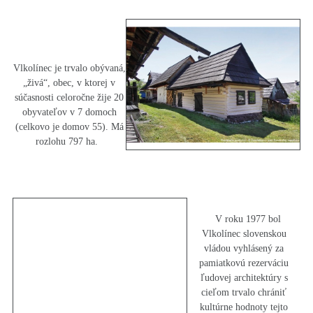
Vlkolínec je trvalo obývaná,
„živá“, obec, v ktorej v
súčasnosti celoročne žije 20
obyvateľov v 7 domoch
(celkovo je domov 55). Má
rozlohu 797 ha.
V roku 1977 bol
Vlkolínec slovenskou
vládou vyhlásený za
pamiatkovú rezerváciu
ľudovej architektúry s
cieľom trvalo chrániť
kultúrne hodnoty tejto