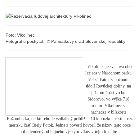
Foto: Vlkolínec
​Fotografiu poskytol: © Pamiatkový úrad Slovenskej republiky
Vlkolínec je svahová obec
ležiaca v Národnom parku
Veľká Fatra, v bočnom
údolí Revúckej doliny, na
južnom úpätí vrchu
Sidorovo, vo výške 718
m.n.m. Vlkolínec sa
nachádza v blízkosti
Ružomberka, od ktorého je vzdialený približne 10 km úzkou cestou cez
mestskú časť Biely Potok. Jedna z povestí hovorí, že názov tejto obce
bol odvodený od hojného výskytu vlkov v tejto lokalite.