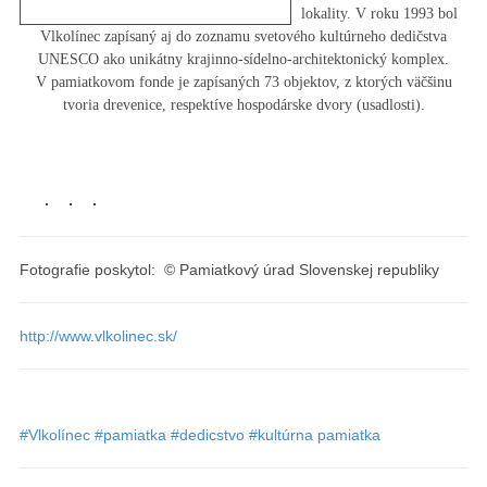
lokality. V roku 1993 bol
Vlkolínec zapísaný aj do zoznamu svetového kultúrneho dedičstva
UNESCO ako unikátny krajinno-sídelno-architektonický komplex.
V pamiatkovom fonde je zapísaných 73 objektov, z ktorých väčšinu
tvoria drevenice, respektíve hospodárske dvory (usadlosti).
​Fotografie poskytol: © Pamiatkový úrad Slovenskej republiky
http://www.vlkolinec.sk/
#Vlkolínec
#pamiatka
#dedicstvo
#kultúrna pamiatka