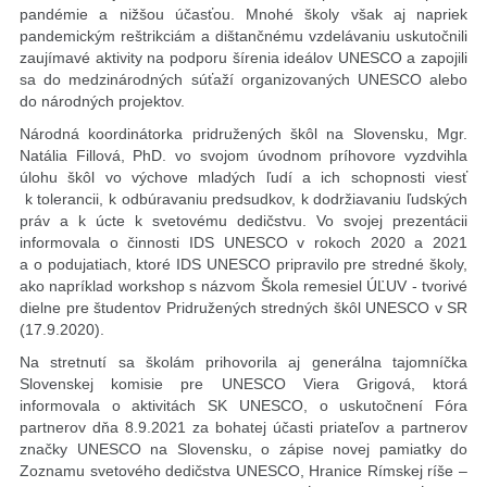
pandémie a nižšou účasťou. Mnohé školy však aj napriek
pandemickým reštrikciám a dištančnému vzdelávaniu uskutočnili
zaujímavé aktivity na podporu šírenia ideálov UNESCO a zapojili
sa do medzinárodných súťaží organizovaných UNESCO alebo
do národných projektov.
Národná koordinátorka pridružených škôl na Slovensku, Mgr.
Natália Fillová, PhD. vo svojom úvodnom príhovore vyzdvihla
úlohu škôl vo výchove mladých ľudí a ich schopnosti viesť
k tolerancii, k odbúravaniu predsudkov, k dodržiavaniu ľudských
práv a k úcte k svetovému dedičstvu. Vo svojej prezentácii
informovala o činnosti IDS UNESCO v rokoch 2020 a 2021
a o podujatiach, ktoré IDS UNESCO pripravilo pre stredné školy,
ako napríklad workshop s názvom Škola remesiel ÚĽUV - tvorivé
dielne pre študentov Pridružených stredných škôl UNESCO v SR
(17.9.2020).
Na stretnutí sa školám prihovorila aj generálna tajomníčka
Slovenskej komisie pre UNESCO Viera Grigová, ktorá
informovala o aktivitách SK UNESCO, o uskutočnení Fóra
partnerov dňa 8.9.2021 za bohatej účasti priateľov a partnerov
značky UNESCO na Slovensku, o zápise novej pamiatky do
Zoznamu svetového dedičstva UNESCO, Hranice Rímskej ríše –