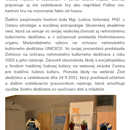
pripravuje aj iné vzdelávacie hry ako napríklad
Follow me
,
kartovú hru na rozoznanie faktu od hoaxu.
Ďalším zaujímavým hosťom bola Mgr. Ľubica Voľanská, PhD. z
Ústavu etnológie a sociálnej antropológie Slovenskej akadémie
vied, ktorá sa venuje vo svojej vedeckej činnosti aj nehmotnému
kultúrnemu dedičstvu a v súčasnosti predsedá Hodnotiacemu
orgánu Medzivládneho výboru na ochranu nehmotného
kultúrneho dedičstva UNESCO. Vo svojej prezentácii predstavila
Dohovor na ochranu nehmotného kultúrneho dedičstva z roku
2003 a jeho nástroje. Zároveň oboznámila školy s encyklopédiou
a fondom tradičnej ľudovej kultúry na webovej stránke Centra
pre tradičnú ľudovú kultúru. Pozvala školy na webinár
Živé
dedičstvo a vzdelávanie
dňa 24.9.2021, ktorý predstavil učiteľom
a ďalším vzdelávacím pracovníkom nástroje, ktoré umožňujú
využitie živého dedičstva vo vyučovaní detí a mládeže.