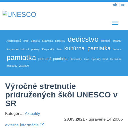
sk
|
en
Toggle
navigat
dedicstvo
Aggtelekský kras
Banská Štiavnica
bardejov
drevené chrámy
kultúrna pamiatka
Karpatské bukové pralesy
Karpatský oblúk
Levoca
pamiatka
prírodná pamiatka
Slovenský kras
Spišský hrad
technicke
pamiatky
Vlkolínec
Výročné stretnutie
pridružených škôl UNESCO v
SR
Kategória:
Aktuality
29.09.2021
- upravené 14:20:06
externé informácie