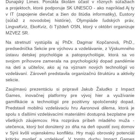
Dunajský Limes. Ponúkla školám účasť v rôznych súťažiach
a projektoch, ktoré podporuje SK UNESCO - ako napríklad Aj ty
v IT (zapojenie dievčat a žien do štúdia informatiky), Eustory
(súťaž z novodobej histórie), Olympiáde ľudských práv,
LingvaKvíz, EkoKvíz, či Týždeň OSN, ktorý v októbri organizuje
MZVEZ SR.
Na stretnutí vystúpila aj PhDr. Dagmar Kopčanová, PhD.,
predsedníčka Sekcie pre výchovu a vzdelávanie, z Výskumného
ústavu detskej psychológie a patopsychológie, ktorá sa vo
svojom príhovore zamerala na psychologický dopad pandémie
na deti a učiteľov, ako aj na význam nových technológií vo
vzdelávaní. Zároveň predstavila organizačnú štruktúru a aktivity
sekcie.
Zaujímavú prezentáciu si pripravil Jakub Žaludko z Impact
Games, inovačnej platformy pre vývoj hier a využívanie
gamifikácie a technológií pre pozitívny spoločenský dopad.
Predstavil mobilnú vzdelávaciu hru
Aaronová dilema
, ktorá je
spolu s ďalšími vzdelávacími materiálmi dostupná bezplatne pre
všetkých záujemcov. Hra rozpráva príbeh mladého muža -
utečenca, ktorý bol donútený zo dňa na deň opustiť svoj domov
v Sýrii kvôli vojenskému konfliktu. Hry majú obrovský potenciál
kriticky myslieť a vzdelávať. V tomto duchu Impact Games