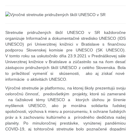
Stretnutie pridružených škôl UNESCO v SR každoročne
organizuje Informačné a dokumentačné stredisko UNESCO (IDS
UNESCO) pri Univerzitnej knižnici v Bratislave s finančnou
podporou Slovenskej komisie pre UNESCO (SK UNESCO).
V tomto roku sa uskutočnilo dňa 23.9.2021 v Prednáškovej sále
Univerzitnej knižnice v Bratislave a zúčastnilo sa na ňom desať
zástupcov pridružených škôl UNESCO z celého Slovenska. Bola
to príležitosť vymeniť si skúsenosti, ako aj získať nové
informácie o aktivitách UNESCO.
Výročné stretnutie je platformou, na ktorej školy prezentujú svoju
celoročnú činnosť, predovšetkým projekty, ktoré sú zamerané
na ťažiskové témy UNESCO a ktorých úlohou je šírenie
myšlienok UNESCO, ako je morálna solidarita ľudskej
spoločnosti, výchova k mieru a porozumeniu, k ochrane ľudských
práv a k zachovaniu kultúrneho a prírodného dedičstva našej
planéty. Po minuloročnej prestávke, vynútenej pandémiou
COVID-19, aj tohtoročné stretnutie bolo poznačené dopadmi