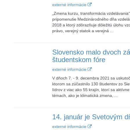
externé informácie
„Zmena kurzu, transformácia vzdelávania“
pripomenutie Medzinárodného dňa vzdeláva
2018 a ktorý zdôrazňuje dôležitú úlohu vzd
právo, verejný statok a verejná ...
Slovensko malo dvoch z
študentskom fóre
externé informácie
V dňoch 7. - 9. decembra 2021 sa uskutoč
ktorom sa zúčastnilo 130 študentov zo S
lídrov z viac ako 55 krajín, ktorí sa aktív
témach, ako je klimatická zmena, ...
14. január je Svetovým d
externé informácie