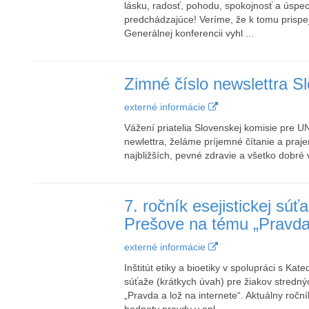
lásku, radosť, pohodu, spokojnosť a úspec
predchádzajúce! Veríme, že k tomu prispejú
Generálnej konferencii vyhl ...
Zimné číslo newslettra 
externé informácie
Vážení priatelia Slovenskej komisie pre 
newlettra, želáme príjemné čítanie a pra
najbližších, pevné zdravie a všetko dobr
7. ročník esejistickej s
Prešove na tému „Pravda 
externé informácie
Inštitút etiky a bioetiky v spolupráci s Kat
súťaže (krátkych úvah) pre žiakov stredn
„Pravda a lož na internete“. Aktuálny roční