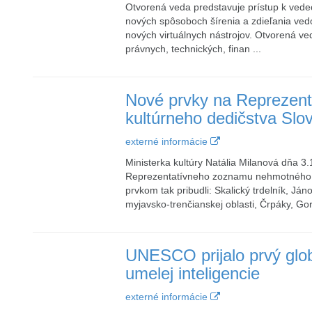
Otvorená veda predstavuje prístup k vede
nových spôsoboch šírenia a zdieľania vedo
nových virtuálnych nástrojov. Otvorená ve
právnych, technických, finan ...
Nové prvky na Reprezen
kultúrneho dedičstva Slo
externé informácie
Ministerka kultúry Natália Milanová dňa 3
Reprezentatívneho zoznamu nehmotného ku
prvkom tak pribudli: Skalický trdelník, Já
myjavsko-trenčianskej oblasti, Črpáky, Gora
UNESCO prijalo prvý globá
umelej inteligencie
externé informácie