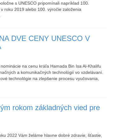
 spoločne s UNESCO pripomínali napríklad 100.
a v roku 2019 alebo 100. výročie založenia
.
 NA DVE CENY UNESCO V
A
ominácie na cenu kráľa Hamada Bin Isa Al-Khalifu
ačných a komunikačných technológií vo vzdelávaní.
nové technológie na zlepšenie procesu vyučovania,
ým rokom základných vied pre
u 2022 Vám želáme hlavne dobré zdravie, šťastie,