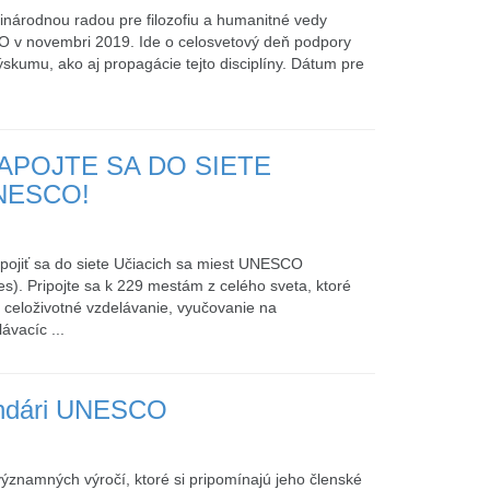
národnou radou pre filozofiu a humanitné vedy
 v novembri 2019. Ide o celosvetový deň podpory
ýskumu, ako aj propagácie tejto disciplíny. Dátum pre
APOJTE SA DO SIETE
NESCO!
ojiť sa do siete Učiacich sa miest UNESCO
s). Pripojte sa k 229 mestám z celého sveta, ktoré
, celoživotné vzdelávanie, vyučovanie na
ávacíc ...
lendári UNESCO
znamných výročí, ktoré si pripomínajú jeho členské