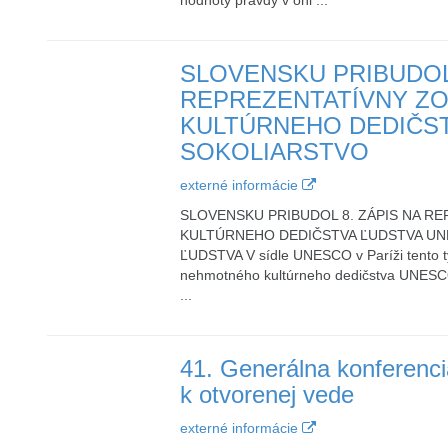
hodnoty pravdy v onl ...
SLOVENSKU PRIBUDOL 
REPREZENTATÍVNY Z
KULTÚRNEHO DEDIČST
SOKOLIARSTVO
externé informácie
SLOVENSKU PRIBUDOL 8. ZÁPIS NA 
KULTÚRNEHO DEDIČSTVA ĽUDSTVA UN
ĽUDSTVA V sídle UNESCO v Paríži tento 
nehmotného kultúrneho dedičstva UNESCO
...
41. Generálna konferenc
k otvorenej vede
externé informácie