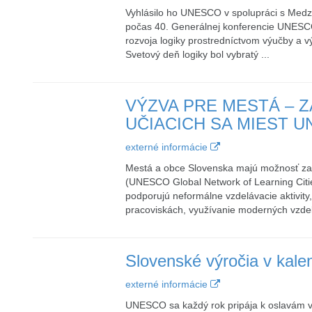
Vyhlásilo ho UNESCO v spolupráci s Medzi
počas 40. Generálnej konferencie UNESCO
rozvoja logiky prostredníctvom výučby a v
Svetový deň logiky bol vybratý ...
VÝZVA PRE MESTÁ – Z
UČIACICH SA MIEST U
externé informácie
Mestá a obce Slovenska majú možnosť zap
(UNESCO Global Network of Learning Citie
podporujú neformálne vzdelávacie aktivity
pracoviskách, využívanie moderných vzdel
Slovenské výročia v ka
externé informácie
UNESCO sa každý rok pripája k oslavám vý