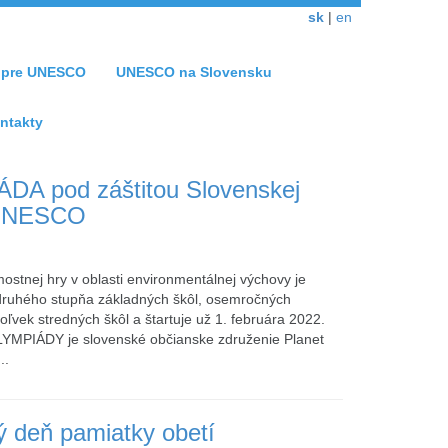
sk
|
en
a pre UNESCO
UNESCO na Slovensku
ntakty
A pod záštitou Slovenskej
 UNESCO
mostnej hry v oblasti environmentálnej výchovy je
druhého stupňa základných škôl, osemročných
ľvek stredných škôl a štartuje už 1. februára 2022.
MPIÁDY je slovenské občianske združenie Planet
..
ý deň pamiatky obetí