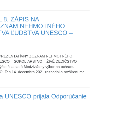
8. ZÁPIS NA
OZNAM NEHMOTNÉHO
VA ĽUDSTVA UNESCO –
REPREZENTATÍVNY ZOZNAM NEHMOTNÉHO
ESCO – SOKOLIARSTVO – ŽIVÉ DEDIČSTVO
týždeň zasadá Medzivládny výbor na ochranu
. Ten 14. decembra 2021 rozhodol o rozšírení me
ia UNESCO prijala Odporúčanie