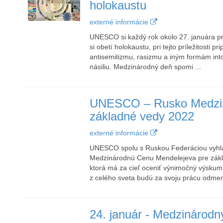
holokaustu
externé informácie
UNESCO si každý rok okolo 27. januára p
si obetí holokaustu, pri tejto príležitosti 
antisemitizmu, rasizmu a iným formám int
násiliu. Medzinárodný deň spomi ...
UNESCO – Rusko Medzin
základné vedy 2022
externé informácie
UNESCO spolu s Ruskou Federáciou vyhlás
Medzinárodnú Cenu Mendelejeva pre základ
ktorá má za cieľ oceniť výnimočný výskum 
z celého sveta budú za svoju prácu odmen
24. január - Medzinárodn