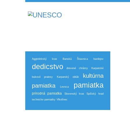
Aggtelekský kras
Banská Štiavnica
bardejov
dedicstvo
drevené chrámy
Karpatské
kultúrna
bukové pralesy
Karpatský oblúk
pamiatka
pamiatka
Levoca
prírodná pamiatka
Slovenský kras
Spišský hrad
technicke pamiatky
Vlkolínec