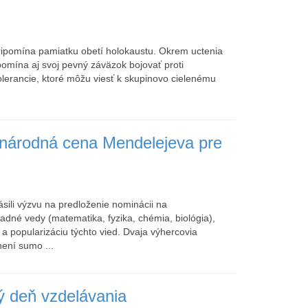
ripomína pamiatku obetí holokaustu. Okrem uctenia
pripomína aj svoj pevný záväzok bojovať proti
olerancie, ktoré môžu viesť k skupinovo cielenému
árodná cena Mendelejeva pre
ili výzvu na predloženie nominácii na
né vedy (matematika, fyzika, chémia, biológia),
a popularizáciu týchto vied. Dvaja výhercovia
ení sumo ...
ý deň vzdelávania