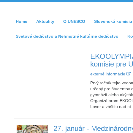
Home
Aktuality
O UNESCO
Slovenská komisi
Svetové dedičstvo a Nehmotné kultúrne dedičstvo
Ko
EKOOLYMPIÁD
komisie pre
externé informácie
Prvý ročník tejto vedo
určený pre študentov 
gymnázií alebo akýchko
Organizátorom EKOOLY
Lover a záštitu nad ní .
27. január - Medzinárodn