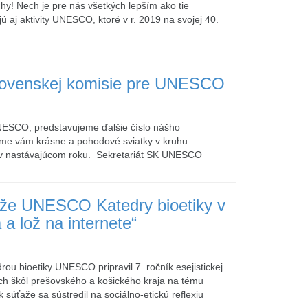
hy! Nech je pre nás všetkých lepším ako tie
 aj aktivity UNESCO, ktoré v r. 2019 na svojej 40.
Slovenskej komisie pre UNESCO
UNESCO, predstavujeme ďalšie číslo nášho
jeme vám krásne a pohodové sviatky v kruhu
é v nastávajúcom roku. Sekretariát SK UNESCO
úťaže UNESCO Katedry bioetiky v
a lož na internete“
edrou bioetiky UNESCO pripravil 7. ročník esejistickej
ých škôl prešovského a košického kraja na tému
k súťaže sa sústredil na sociálno-etickú reflexiu