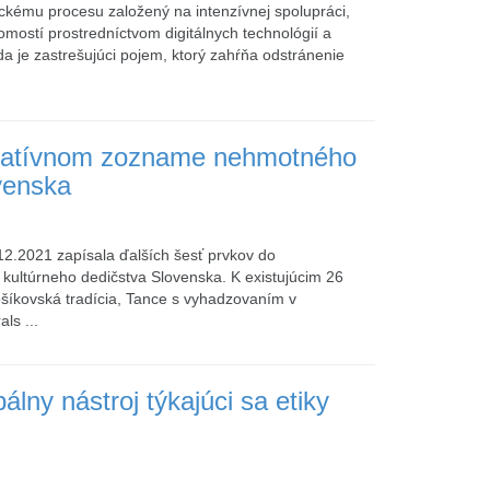
ckému procesu založený na intenzívnej spolupráci,
mostí prostredníctvom digitálnych technológií a
da je zastrešujúci pojem, ktorý zahŕňa odstránenie
tatívnom zozname nehmotného
venska
.12.2021 zapísala ďalších šesť prvkov do
ltúrneho dedičstva Slovenska. K existujúcim 26
nošíkovská tradícia, Tance s vyhadzovaním v
ls ...
lny nástroj týkajúci sa etiky