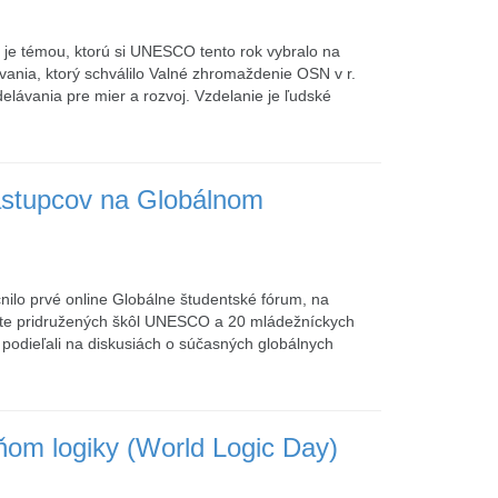
 je témou, ktorú si UNESCO tento rok vybralo na
nia, ktorý schválilo Valné zhromaždenie OSN v r.
elávania pre mier a rozvoj. Vzdelanie je ľudské
ástupcov na Globálnom
nilo prvé online Globálne študentské fórum, na
iete pridružených škôl UNESCO a 20 mládežníckych
ne podieľali na diskusiách o súčasných globálnych
ňom logiky (World Logic Day)